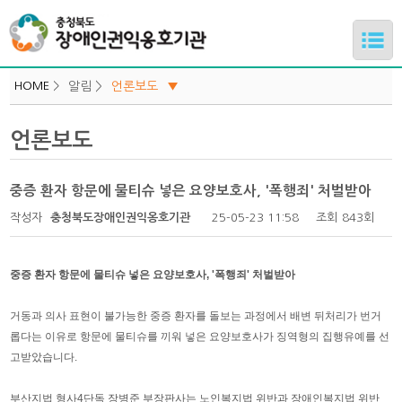
HOME
>
알림 >
언론보도
▼
공지사항
언론보도
하위메뉴
지역기관 소식
보도자료
중증 환자 항문에 물티슈 넣은 요양보호사, '폭행죄' 처벌받아
하위메뉴
언론보도
작성자
충청북도장애인권익옹호기관
25-05-23 11:58
조회
843회
기관일정
하위메뉴
중증 환자 항문에 물티슈 넣은 요양보호사, '폭행죄' 처벌받아
하위메뉴
거동과 의사 표현이 불가능한 중증 환자를 돌보는 과정에서 배변 뒤처리가 번거
롭다는 이유로 항문에 물티슈를 끼워 넣은 요양보호사가 징역형의 집행유예를 선
고받았습니다.
부산지법 형사4단독 장병준 부장판사는 노인복지법 위반과 장애인복지법 위반